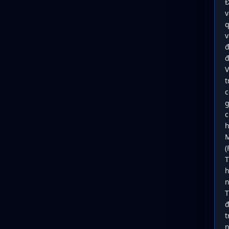
Đ
v
q
v
đ
đ
V
t
c
g
c
h
M
(
T
h
n
T
đ
t
n