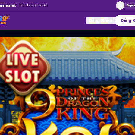
ame.net
Đỉnh Cao Game Bài
Ngôn
Đăng Nhập
Đăng 