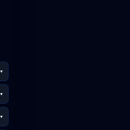
▼
▼
▼