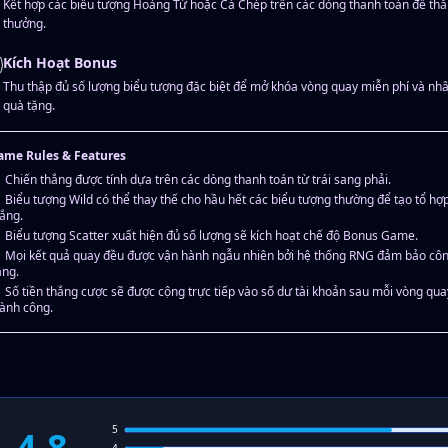
Kết hợp các biểu tượng Hoàng Tử hoặc Cá Chép trên các dòng thanh toán để th
thưởng.
Kích Hoạt Bonus
Thu thập đủ số lượng biểu tượng đặc biệt để mở khóa vòng quay miễn phí và nhâ
quà tặng.
ame Rules & Features
Chiến thắng được tính dựa trên các dòng thanh toán từ trái sang phải.
Biểu tượng Wild có thể thay thế cho hầu hết các biểu tượng thường để tạo tổ hợ
ắng.
Biểu tượng Scatter xuất hiện đủ số lượng sẽ kích hoạt chế độ Bonus Game.
Mọi kết quả quay đều được vận hành ngẫu nhiên bởi hệ thống RNG đảm bảo cô
ằng.
Số tiền thắng cược sẽ được cộng trực tiếp vào số dư tài khoản sau mỗi vòng qua
ành công.
5
4.8