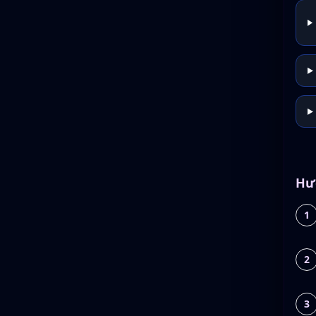
Hư
1
2
3