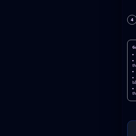
4
G
th
b
th